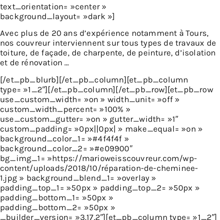
text_orientation= »center »
background_layout= »dark »]
Avec plus de 20 ans d’expérience notamment à Tours,
nos couvreur interviennent sur tous types de travaux de
toiture, de façade, de charpente, de peinture, d’isolation
et de rénovation …
[/et_pb_blurb][/et_pb_column][et_pb_column
type= »1_2″][/et_pb_column][/et_pb_row][et_pb_row
use_custom_width= »on » width_unit= »off »
custom_width_percent= »100% »
use_custom_gutter= »on » gutter_width= »1″
custom_padding= »0px||0px| » make_equal= »on »
background_color_1= »#4f4f4f »
background_color_2= »#e09900″
bg_img_1= »https://marioweisscouvreur.com/wp-
content/uploads/2018/10/réparation-de-cheminee-
1.jpg » background_blend_1= »overlay »
padding_top_1= »50px » padding_top_2= »50px »
padding_bottom_1= »50px »
padding_bottom_2= »50px »
_builder_version= »3.17.2″][et_pb_column type= »1_2″]