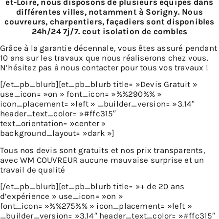
et-Loire, nous disposons de plusieurs équipes dans
différentes villes, notamment à Sorigny. Nous
couvreurs, charpentiers, façadiers sont disponibles
24h/24 7j/7. cout isolation de combles
Grâce à la garantie décennale, vous êtes assuré pendant
10 ans sur les travaux que nous réaliserons chez vous.
N’hésitez pas à nous contacter pour tous vos travaux !
[/et_pb_blurb][et_pb_blurb title= »Devis Gratuit »
use_icon= »on » font_icon= »%%290%% »
icon_placement= »left » _builder_version= »3.14″
header_text_color= »#ffc315″
text_orientation= »center »
background_layout= »dark »]
Tous nos devis sont gratuits et nos prix transparents,
avec WM COUVREUR aucune mauvaise surprise et un
travail de qualité
[/et_pb_blurb][et_pb_blurb title= »+ de 20 ans
d’expérience » use_icon= »on »
font_icon= »%%275%% » icon_placement= »left »
_builder_version= »3.14″ header_text_color= »#ffc315″