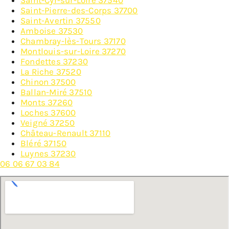
Saint-Cyr-sur-Loire 37540
Saint-Pierre-des-Corps 37700
Saint-Avertin 37550
Amboise 37530
Chambray-lès-Tours 37170
Montlouis-sur-Loire 37270
Fondettes 37230
La Riche 37520
Chinon 37500
Ballan-Miré 37510
Monts 37260
Loches 37600
Veigné 37250
Château-Renault 37110
Bléré 37150
Luynes 37230
06 06 67 03 84