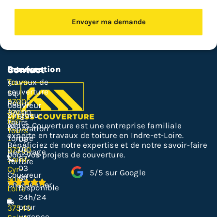
Envoyer ma demande
Services
Intervention
Contact
Travaux de
Tours
5
couverture
–
Sq.
37000
Rodin,
Couvreur
Joué-
37000
Zingueur
lès-
Tours
Weiss Couverture est une entreprise familiale
Réparation
Tours
experte en travaux de toiture en Indre-et-Loire.
Toiture
06
–
Bénéficiez de notre expertise et de notre savoir-faire
06
37300
Nettoyage
pour vos projets de couverture.
67
Saint-
Toiture
03
Cyr-
5/5 sur Google
Couvreur
84
sur-
Charpentier
Disponible
Loire
24h/24
–
pour
37540
urgence.