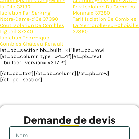
Amenageables Cinq-Mars-
Chambray-lès-Tours 37170
la-Pile 37130
Prix Isolation De Combles
Isolation Par Sarking
Monnaie 37380
Notre-Dame-d'Oé 37390
Tarif Isolation De Combles
Cout Isolation De Combles
La Membrolle-sur-Choisille
Ligueil 37240
37390
Isolation Thermique
Combles Château-Renault
[et_pb_section bb_built= »1″][et_pb_row]
[et_pb_column type= »4_4″][et_pb_text
_builder_version= »3.17.2″]
[/et_pb_text][/et_pb_column][/et_pb_row]
[/et_pb_section]
Demande de devis