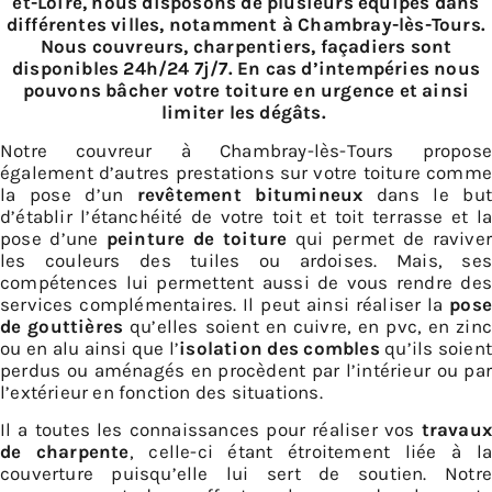
et-Loire, nous disposons de plusieurs équipes dans
différentes villes, notamment à Chambray-lès-Tours.
Nous couvreurs, charpentiers, façadiers sont
disponibles 24h/24 7j/7. En cas d’intempéries nous
pouvons bâcher votre toiture en urgence et ainsi
limiter les dégâts.
Notre couvreur à Chambray-lès-Tours propose
également d’autres prestations sur votre toiture comme
la pose d’un
revêtement bitumineux
dans le but
d’établir l’étanchéité de votre toit et toit terrasse et la
pose d’une
peinture de toiture
qui permet de ravive
les couleurs des tuiles ou ardoises. Mais, ses
compétences lui permettent aussi de vous rendre des
services complémentaires. Il peut ainsi réaliser la
pose
de gouttières
qu’elles soient en cuivre, en pvc, en zinc
ou en alu ainsi que l’
isolation des combles
qu’ils soient
perdus ou aménagés en procèdent par l’intérieur ou par
l’extérieur en fonction des situations.
Il a toutes les connaissances pour réaliser vos
travaux
de charpente
, celle-ci étant étroitement liée à la
couverture puisqu’elle lui sert de soutien. Notre