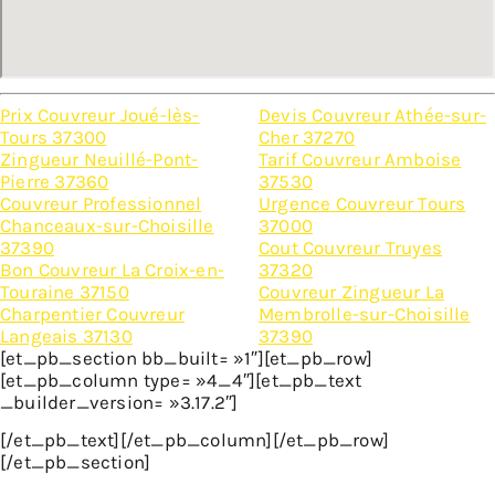
Prix Couvreur Joué-lès-
Devis Couvreur Athée-sur-
Tours 37300
Cher 37270
Zingueur Neuillé-Pont-
Tarif Couvreur Amboise
Pierre 37360
37530
Couvreur Professionnel
Urgence Couvreur Tours
Chanceaux-sur-Choisille
37000
37390
Cout Couvreur Truyes
Bon Couvreur La Croix-en-
37320
Touraine 37150
Couvreur Zingueur La
Charpentier Couvreur
Membrolle-sur-Choisille
Langeais 37130
37390
[et_pb_section bb_built= »1″][et_pb_row]
[et_pb_column type= »4_4″][et_pb_text
_builder_version= »3.17.2″]
[/et_pb_text][/et_pb_column][/et_pb_row]
[/et_pb_section]