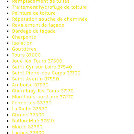
Remplacement de tuiles
Traitement hydrofuge de toiture
Peinture de toiture
Réparation souche de cheminée
Ravalement de façade
Bardage de façade
Charpente
Isolation
Gouttières
Tours 37000
Joué-lès-Tours 37300
Saint-Cyr-sur-Loire 37540
Saint-Pierre-des-Corps 37700
Saint-Avertin 37550
Amboise 37530
Chambray-lès-Tours 37170
Montlouis-sur-Loire 37270
Fondettes 37230
La Riche 37520
Chinon 37500
Ballan-Miré 37510
Monts 37260
Loches 37600