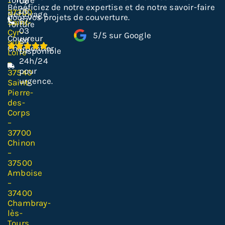
06
–
Bénéficiez de notre expertise et de notre savoir-faire
06
37300
Nettoyage
pour vos projets de couverture.
67
Saint-
Toiture
03
Cyr-
5/5 sur Google
Couvreur
84
sur-
Charpentier
Disponible
Loire
24h/24
–
pour
37540
urgence.
Saint-
Pierre-
des-
Corps
–
37700
Chinon
–
37500
Amboise
–
37400
Chambray-
lès-
Tours