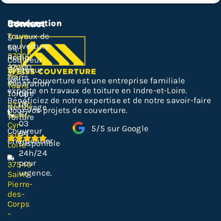
Services
Intervention
Contact
Travaux de
Tours
5
couverture
–
Sq.
37000
Rodin,
Couvreur
Joué-
37000
Zingueur
lès-
Tours
Weiss Couverture est une entreprise familiale
Réparation
Tours
experte en travaux de toiture en Indre-et-Loire.
Toiture
06
–
Bénéficiez de notre expertise et de notre savoir-faire
06
37300
Nettoyage
pour vos projets de couverture.
67
Saint-
Toiture
03
Cyr-
5/5 sur Google
Couvreur
84
sur-
Charpentier
Disponible
Loire
24h/24
–
pour
37540
urgence.
Saint-
Pierre-
des-
Corps
–