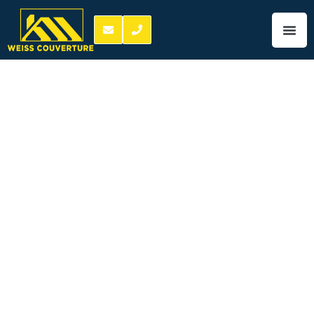
Prix charpentier
Beaumont-en-
Véron 06 06 67 03
84
prix charpentier
Beaumont-en-
Véron