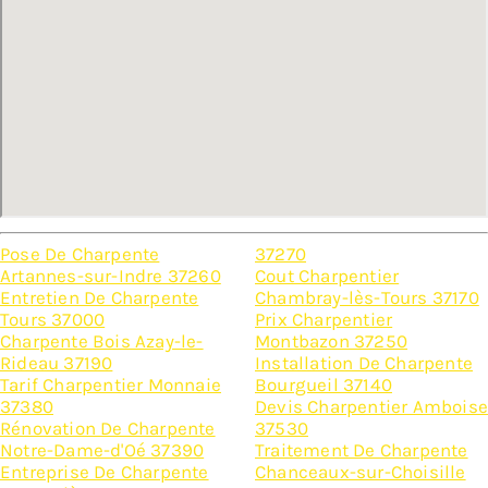
Pose De Charpente
37270
Artannes-sur-Indre 37260
Cout Charpentier
Entretien De Charpente
Chambray-lès-Tours 37170
Tours 37000
Prix Charpentier
Charpente Bois Azay-le-
Montbazon 37250
Rideau 37190
Installation De Charpente
Tarif Charpentier Monnaie
Bourgueil 37140
37380
Devis Charpentier Amboise
Rénovation De Charpente
37530
Notre-Dame-d'Oé 37390
Traitement De Charpente
Entreprise De Charpente
Chanceaux-sur-Choisille