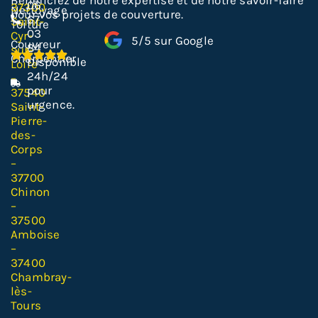
06
37300
Nettoyage
pour vos projets de couverture.
67
Saint-
Toiture
03
Cyr-
5/5 sur Google
Couvreur
84
sur-
Charpentier
Disponible
Loire
24h/24
–
pour
37540
urgence.
Saint-
Pierre-
des-
Corps
–
37700
Chinon
–
37500
Amboise
–
37400
Chambray-
lès-
Tours