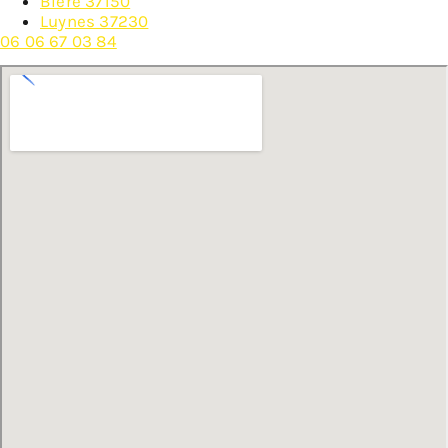
Bléré 37150
Luynes 37230
06 06 67 03 84