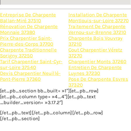
Entreprise De Charpente
Installation De Charpente
Ballan-Miré 37510
Montlouis-sur-Loire 37270
Rénovation De Charpente
Traitement De Charpente
Monnaie 37380
Vernou-sur-Brenne 37210
Prix Charpentier Saint-
Charpente Bois Vouvray
Pierre-des-Corps 37700
37210
Charpente Traditionnelle
Cout Charpentier Véretz
Sorigny 37250
37270
Tarif Charpentier Saint-Cyr-
Charpentier Monts 37260
sur-Loire 37540
Entretien De Charpente
Devis Charpentier Neuillé-
Luynes 37230
Pont-Pierre 37360
Pose De Charpente Esvres
37320
[et_pb_section bb_built= »1″][et_pb_row]
[et_pb_column type= »4_4″][et_pb_text
_builder_version= »3.17.2″]
[/et_pb_text][/et_pb_column][/et_pb_row]
[/et_pb_section]