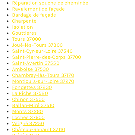
Réparation souche de cheminée
Ravalement de façade
Bardage de façade
Charpente
Isolation
Gouttières
Tours 37000
Joué-lès-Tours 37300
Saint-Cyr-sur-Loire 37540
Saint-Pierre-des-Corps 37700
Saint-Avertin 37550
Amboise 37530
Chambray-lès-Tours 37170
Montlouis-sur-Loire 37270
Fondettes 37230
La Riche 37520
Chinon 37500
Ballan-Miré 37510
Monts 37260
Loches 37600
Veigné 37250
Château-Renault 37110