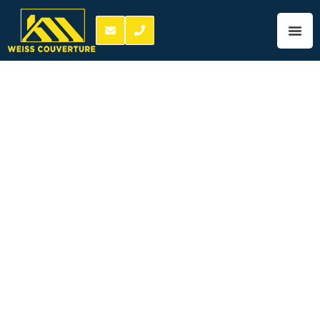
Devis charpentier
Auzouer-en-
Touraine 06 06 67
03 84
devis charpentier
Auzouer-en-
Touraine