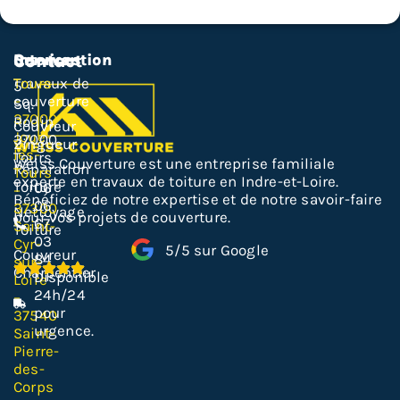
Services
Intervention
Contact
Travaux de
Tours
5
couverture
–
Sq.
37000
Rodin,
Couvreur
Joué-
37000
Zingueur
lès-
Tours
Weiss Couverture est une entreprise familiale
Réparation
Tours
experte en travaux de toiture en Indre-et-Loire.
Toiture
06
–
Bénéficiez de notre expertise et de notre savoir-faire
06
37300
Nettoyage
pour vos projets de couverture.
67
Saint-
Toiture
03
Cyr-
5/5 sur Google
Couvreur
84
sur-
Charpentier
Disponible
Loire
24h/24
–
pour
37540
urgence.
Saint-
Pierre-
des-
Corps